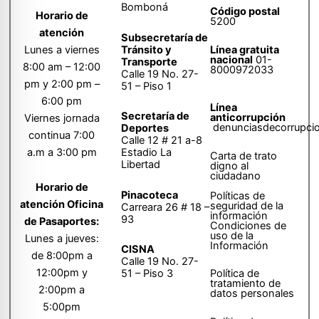
Bomboná
Código postal
Horario de
5200
atención
Subsecretaría de
Tránsito y
Lunes a viernes
Línea gratuita
nacional
01-
Transporte
8:00 am – 12:00
8000972033
Calle 19 No. 27-
pm y 2:00 pm –
51 – Piso 1
6:00 pm
Línea
Secretaría de
anticorrupción
Viernes jornada
denunciasdecorrupci
Deportes
continua 7:00
Calle 12 # 21 a-8
a.m a 3:00 pm
Estadio La
Carta de trato
Libertad
digno al
ciudadano
Horario de
Pinacoteca
Políticas de
atención Oficina
seguridad de la
Carreara 26 # 18 –
información
93
de Pasaportes:
Condiciones de
uso de la
Lunes a jueves:
Información
CISNA
de 8:00pm a
Calle 19 No. 27-
12:00pm y
51 – Piso 3
Política de
tratamiento de
2:00pm a
datos personales
5:00pm