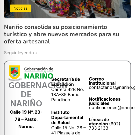
Noticias
Nariño consolida su posicionamiento
turístico y abre nuevos mercados para su
oferta artesanal
Seguir leyendo »
Correo
Secretaría de
GOBERNACIÓN
institucional
Educación
contactenos@narino.
Carrera 42B No.
DE
18A-85 Barrio
Notificaciones
Pandiaco
NARIÑO
judiciales
notificaciones@narino
Calle 19 N°. 23-
Instituto
Departamental
78 – Pasto,
Líneas de
de Salud
atención
(602)
Nariño.
Calle 15 No. 28 –
733 2133
41 Plazuela de