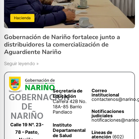
Hacienda
Gobernación de Nariño fortalece junto a
distribuidores la comercialización de
Aguardiente Nariño
Seguir leyendo »
Correo
Secretaría de
GOBERNACIÓN
institucional
Educación
contactenos@narino.
Carrera 42B No.
DE
18A-85 Barrio
Notificaciones
Pandiaco
NARIÑO
judiciales
notificaciones@narino
Calle 19 N°. 23-
Instituto
Departamental
78 – Pasto,
Líneas de
de Salud
atención
(602)