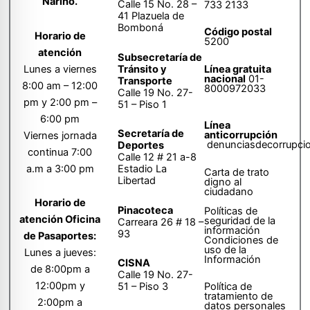
Nariño.
Calle 15 No. 28 –
733 2133
41 Plazuela de
Bomboná
Código postal
Horario de
5200
atención
Subsecretaría de
Tránsito y
Lunes a viernes
Línea gratuita
nacional
01-
Transporte
8:00 am – 12:00
8000972033
Calle 19 No. 27-
pm y 2:00 pm –
51 – Piso 1
6:00 pm
Línea
Secretaría de
anticorrupción
Viernes jornada
denunciasdecorrupci
Deportes
continua 7:00
Calle 12 # 21 a-8
a.m a 3:00 pm
Estadio La
Carta de trato
Libertad
digno al
ciudadano
Horario de
Pinacoteca
Políticas de
atención Oficina
seguridad de la
Carreara 26 # 18 –
información
93
de Pasaportes:
Condiciones de
uso de la
Lunes a jueves:
Información
CISNA
de 8:00pm a
Calle 19 No. 27-
12:00pm y
51 – Piso 3
Política de
tratamiento de
2:00pm a
datos personales