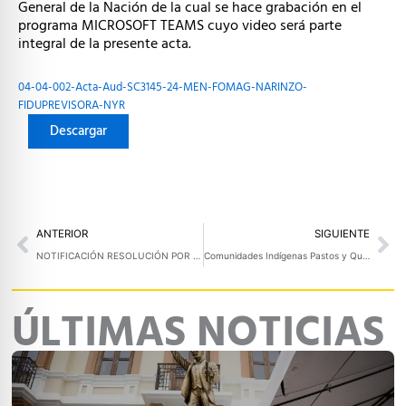
General de la Nación de la cual se hace grabación en el
programa MICROSOFT TEAMS cuyo video será parte
integral de la presente acta.
04-04-002-Acta-Aud-SC3145-24-MEN-FOMAG-NARINZO-
FIDUPREVISORA-NYR
Descargar
Prev
Ne
ANTERIOR
SIGUIENTE
NOTIFICACIÓN RESOLUCIÓN POR MEDIO DE LA CUAL SE ORDENA SEGUIR ADELANTE CON LA EJECUCION DENTRO DEL PROCESO DE JURISDICCIÓN COACTIVA No. SHCC- 0002-2018
Comunidades Indígenas Pastos y Quillacingas pidieron en Juntanza la preservación de los usos y costumbres
ÚLTIMAS NOTICIAS