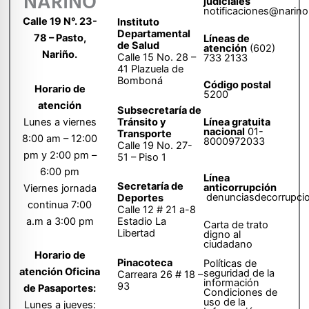
NARIÑO
judiciales
notificaciones@narino
Calle 19 N°. 23-
Instituto
Departamental
78 – Pasto,
Líneas de
de Salud
atención
(602)
Nariño.
Calle 15 No. 28 –
733 2133
41 Plazuela de
Bomboná
Código postal
Horario de
5200
atención
Subsecretaría de
Tránsito y
Lunes a viernes
Línea gratuita
nacional
01-
Transporte
8:00 am – 12:00
8000972033
Calle 19 No. 27-
pm y 2:00 pm –
51 – Piso 1
6:00 pm
Línea
Secretaría de
anticorrupción
Viernes jornada
denunciasdecorrupci
Deportes
continua 7:00
Calle 12 # 21 a-8
a.m a 3:00 pm
Estadio La
Carta de trato
Libertad
digno al
ciudadano
Horario de
Pinacoteca
Políticas de
atención Oficina
seguridad de la
Carreara 26 # 18 –
información
93
de Pasaportes:
Condiciones de
uso de la
Lunes a jueves: