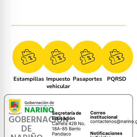
Estampillas
Impuesto
Pasaportes
PQRSD
vehicular
Correo
Secretaría de
GOBERNACIÓN
institucional
Educación
contactenos@narino.
Carrera 42B No.
DE
18A-85 Barrio
Notificaciones
Pandiaco