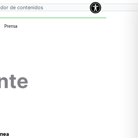
Prensa
a
 anteriores
nte
ínea