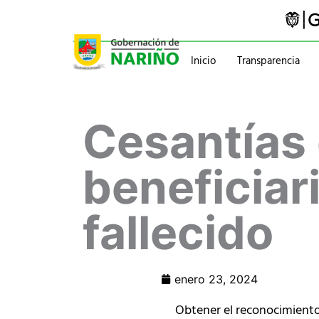
Ir
al
contenido
Inicio
Transparencia
Trámites y servicios
Gabinete
Cesantías 
Pasaportes
Gobernador
Normatividad
Información administ
beneficiar
fallecido
enero 23, 2024
Obtener el reconocimiento 