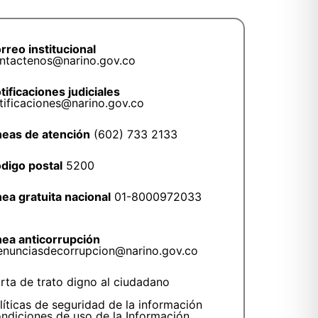
rreo institucional
ntactenos@narino.gov.co
tificaciones judiciales
tificaciones@narino.gov.co
neas de atención
(602) 733 2133
digo postal
5200
nea gratuita nacional
01-8000972033
nea anticorrupción
enunciasdecorrupcion@narino.gov.co
rta de trato digno al ciudadano
líticas de seguridad de la información
ndiciones de uso de la Información