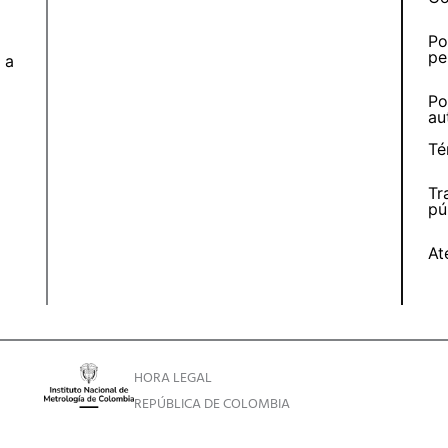
Po
pe
 a
Po
au
Té
Tr
pú
At
HORA LEGAL
REPÚBLICA DE COLOMBIA