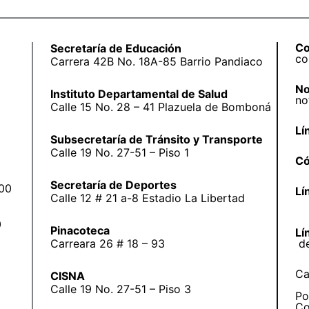
Co
Secretaría de Educación
co
Carrera 42B No. 18A-85 Barrio Pandiaco
No
Instituto Departamental de Salud
no
Calle 15 No. 28 – 41 Plazuela de Bomboná
Lí
Subsecretaría de Tránsito y Transporte
Calle 19 No. 27-51 – Piso 1
Có
Secretaría de Deportes
:00
Lí
Calle 12 # 21 a-8 Estadio La Libertad
0
Pinacoteca
Lí
Carreara 26 # 18 – 93
d
Ca
CISNA
Calle 19 No. 27-51 – Piso 3
Po
Co