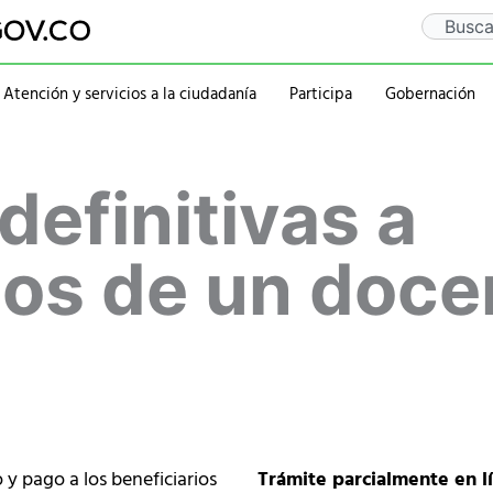
Search
Atención y servicios a la ciudadanía
Participa
Gobernación
Gaceta Departamental
Sentencia Rio Guaitar
Departamento
Administraciones
definitivas a
Notificaciones
PQRSD
Historia
2020-2023
Calendario de eventos
Ubicación
rativa
Símbolos
2016-2019
Mapa
2012-2015
ios de un doce
Personajes
y pago a los beneficiarios
Trámite parcialmente en l