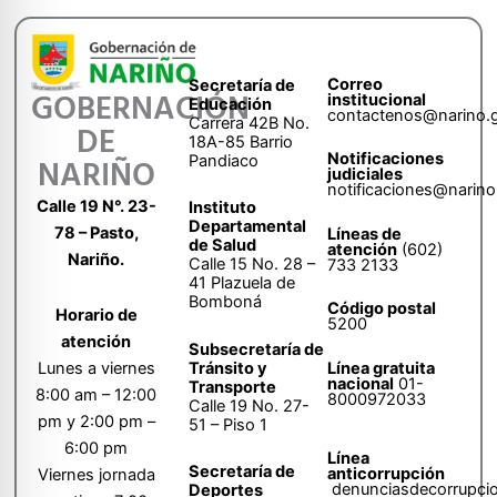
Correo
Secretaría de
GOBERNACIÓN
institucional
Educación
contactenos@narino.
Carrera 42B No.
DE
18A-85 Barrio
Notificaciones
Pandiaco
NARIÑO
judiciales
notificaciones@narino
Calle 19 N°. 23-
Instituto
Departamental
78 – Pasto,
Líneas de
de Salud
atención
(602)
Nariño.
Calle 15 No. 28 –
733 2133
41 Plazuela de
Bomboná
Código postal
Horario de
5200
atención
Subsecretaría de
Tránsito y
Lunes a viernes
Línea gratuita
nacional
01-
Transporte
8:00 am – 12:00
8000972033
Calle 19 No. 27-
pm y 2:00 pm –
51 – Piso 1
6:00 pm
Línea
Secretaría de
anticorrupción
Viernes jornada
denunciasdecorrupci
Deportes