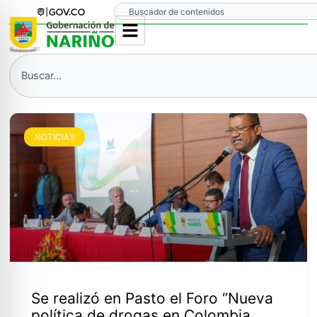
Ir
Search
al
contenido
Search
NOTICIAS
Se realizó en Pasto el Foro “Nueva
política de drogas en Colombia,