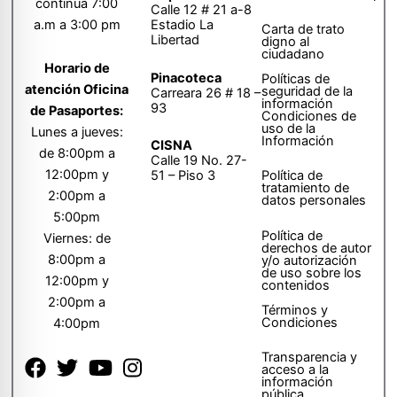
continua 7:00
Calle 12 # 21 a-8
a.m a 3:00 pm
Estadio La
Carta de trato
Libertad
digno al
ciudadano
Horario de
Pinacoteca
Políticas de
atención Oficina
seguridad de la
Carreara 26 # 18 –
información
93
de Pasaportes:
Condiciones de
uso de la
Lunes a jueves:
Información
CISNA
de 8:00pm a
Calle 19 No. 27-
12:00pm y
51 – Piso 3
Política de
tratamiento de
2:00pm a
datos personales
5:00pm
Política de
Viernes: de
derechos de autor
8:00pm a
y/o autorización
de uso sobre los
12:00pm y
contenidos
2:00pm a
Términos y
Condiciones
4:00pm
Transparencia y
acceso a la
información
pública