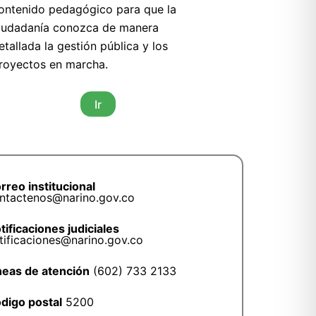
ontenido pedagógico para que la
iudadanía conozca de manera
etallada la gestión pública y los
royectos en marcha.
Ir
rreo institucional
ntactenos@narino.gov.co
tificaciones judiciales
tificaciones@narino.gov.co
neas de atención
(602) 733 2133
digo postal
5200