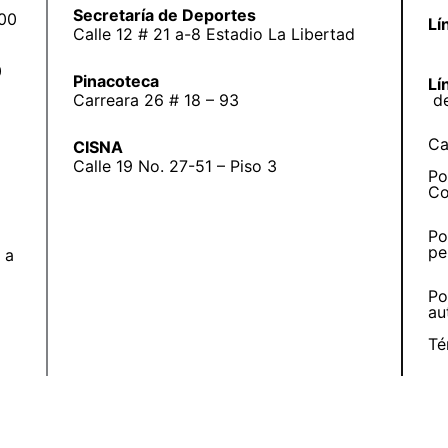
Secretaría de Deportes
:00
Lí
Calle 12 # 21 a-8 Estadio La Libertad
0
Pinacoteca
Lí
Carreara 26 # 18 – 93
d
Ca
CISNA
Calle 19 No. 27-51 – Piso 3
Po
Co
Po
pe
 a
Po
au
Té
Tr
pú
At