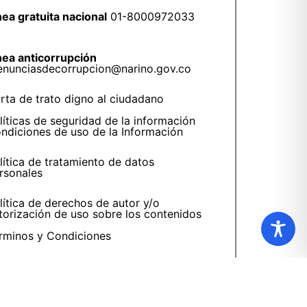
nea gratuita nacional
01-8000972033
nea anticorrupción
enunciasdecorrupcion@narino.gov.co
rta de trato digno al ciudadano
líticas de seguridad de la información
ndiciones de uso de la Información
lítica de tratamiento de datos
rsonales
lítica de derechos de autor y/o
torización de uso sobre los contenidos
rminos y Condiciones
ansparencia y acceso a la información
blica
ención y servicios a la ciudadanía