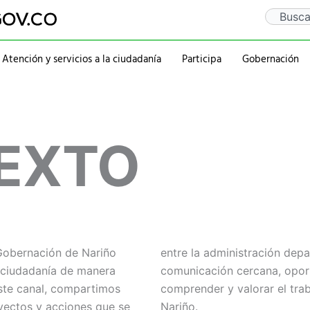
Search
Atención y servicios a la ciudadanía
Participa
Gobernación
Gaceta Departamental
Sentencia Rio Guaitar
Departamento
Administraciones
Notificaciones
PQRSD
Historia
2020-2023
EXTO
Calendario de eventos
Ubicación
rativa
Símbolos
2016-2019
Mapa
2012-2015
Personajes
 Gobernación de Nariño
gente, promoviendo una
a ciudadanía de manera
 que permita conocer,
este canal, compartimos
za por el desarrollo de
yectos y acciones que se
Nariño.