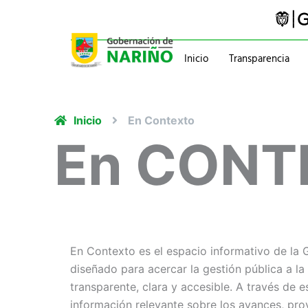
Ir
al
contenido
Inicio
Transparencia
Trámites y servicios
Gabinete
Inicio
En Contexto
Pasaportes
Gobernador
En CONT
Normatividad
Información administ
En Contexto es el espacio informativo de la
entre la administración departamental y la 
diseñado para acercar la gestión pública a l
comunicación cercana, oportuna y confiable
transparente, clara y accesible. A través de 
comprender y valorar el trabajo que se reali
información relevante sobre los avances, pro