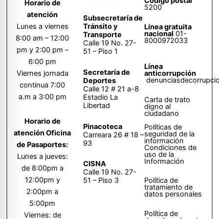
Código postal
Horario de
5200
atención
Subsecretaría de
Tránsito y
Lunes a viernes
Línea gratuita
nacional
01-
Transporte
8:00 am – 12:00
8000972033
Calle 19 No. 27-
pm y 2:00 pm –
51 – Piso 1
6:00 pm
Línea
Secretaría de
anticorrupción
Viernes jornada
denunciasdecorrupci
Deportes
continua 7:00
Calle 12 # 21 a-8
a.m a 3:00 pm
Estadio La
Carta de trato
Libertad
digno al
ciudadano
Horario de
Pinacoteca
Políticas de
atención Oficina
seguridad de la
Carreara 26 # 18 –
información
93
de Pasaportes:
Condiciones de
uso de la
Lunes a jueves:
Información
CISNA
de 8:00pm a
Calle 19 No. 27-
12:00pm y
51 – Piso 3
Política de
tratamiento de
2:00pm a
datos personales
5:00pm
Política de
Viernes: de