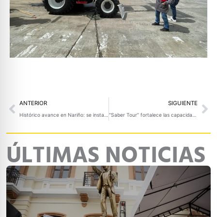
Prev
Ne
ANTERIOR
SIGUIENTE
Histórico avance en Nariño: se instala la Mesa Departamental LGBTIQ+ con respaldo institucional
“Saber Tour” fortalece las capacidades del sector turístico en Nariño con miras a Semana Santa
ÚLTIMAS NOTICIAS