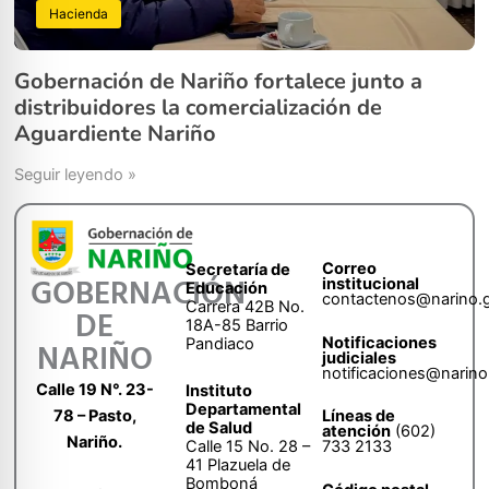
Hacienda
Gobernación de Nariño fortalece junto a
distribuidores la comercialización de
Aguardiente Nariño
Seguir leyendo »
Correo
Secretaría de
GOBERNACIÓN
institucional
Educación
contactenos@narino.
Carrera 42B No.
DE
18A-85 Barrio
Notificaciones
Pandiaco
NARIÑO
judiciales
notificaciones@narino
Calle 19 N°. 23-
Instituto
Departamental
78 – Pasto,
Líneas de
de Salud
atención
(602)
Nariño.
Calle 15 No. 28 –
733 2133
41 Plazuela de
Bomboná