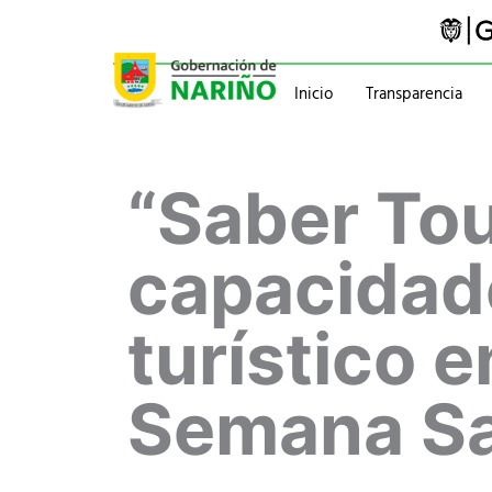
Ir
al
contenido
Inicio
Transparencia
Trámites y servicios
Gabinete
“Saber Tou
Pasaportes
Gobernador
Normatividad
Información administ
capacidade
turístico 
Semana S