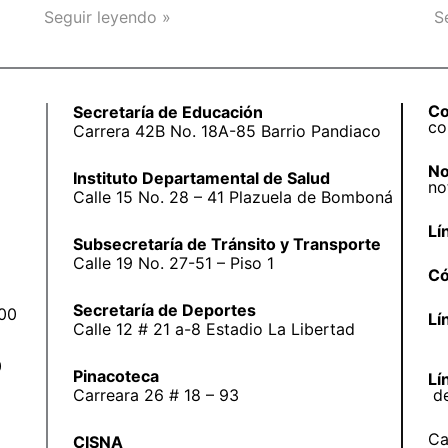
Seguir leyendo »
S
Co
Secretaría de Educación
co
Carrera 42B No. 18A-85 Barrio Pandiaco
No
Instituto Departamental de Salud
no
Calle 15 No. 28 – 41 Plazuela de Bomboná
Lí
Subsecretaría de Tránsito y Transporte
Calle 19 No. 27-51 – Piso 1
Có
Secretaría de Deportes
:00
Lí
Calle 12 # 21 a-8 Estadio La Libertad
0
Pinacoteca
Lí
Carreara 26 # 18 – 93
d
Ca
CISNA