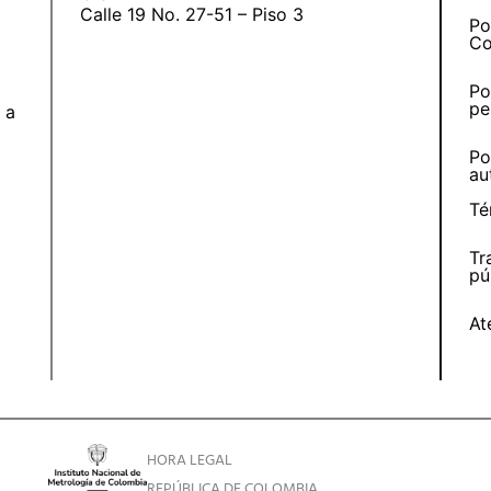
Calle 19 No. 27-51 – Piso 3
Po
Co
Po
pe
 a
Po
au
Té
Tr
pú
At
HORA LEGAL
REPÚBLICA DE COLOMBIA