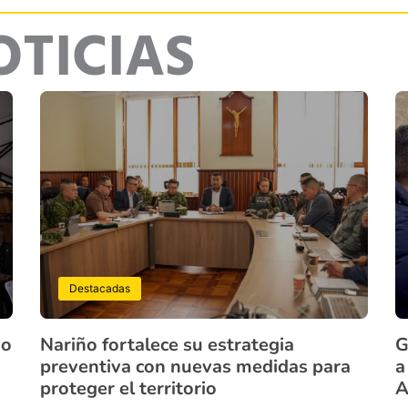
OTICIAS
Destacadas
ño
Nariño fortalece su estrategia
G
preventiva con nuevas medidas para
a
proteger el territorio
A