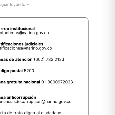
eguir leyendo »
rreo institucional
ntactenos@narino.gov.co
tificaciones judiciales
tificaciones@narino.gov.co
neas de atención
(602) 733 2133
digo postal
5200
nea gratuita nacional
01-8000972033
nea anticorrupción
enunciasdecorrupcion@narino.gov.co
rta de trato digno al ciudadano