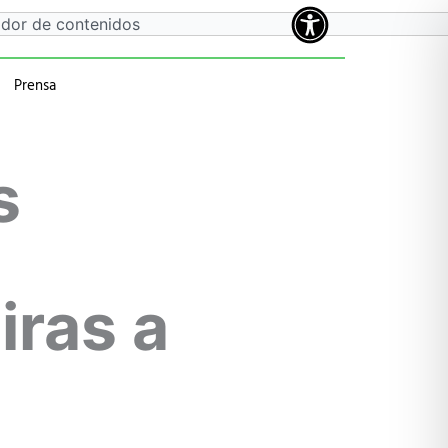
Prensa
a
 anteriores
s
iras a