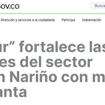
Search
Atención y servicios a la ciudadanía
Participa
Gobernación
Gaceta Departamental
Sentencia Rio Guaitar
Departamento
Administraciones
r” fortalece la
Notificaciones
PQRSD
Historia
2020-2023
Calendario de eventos
Ubicación
rativa
Símbolos
2016-2019
Mapa
2012-2015
s del sector
Personajes
en Nariño con m
anta