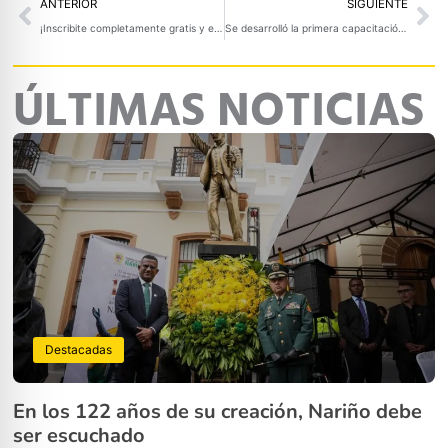
Prev
Ne
ANTERIOR
SIGUIENTE
¡Inscribite completamente gratis y empieza a transformar tu vida!
Se desarrolló la primera capacitación para miembros del grupo operativo GOA
ÚLTIMAS NOTICIAS
Destacadas
En los 122 años de su creación, Nariño debe
ser escuchado