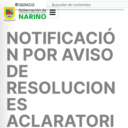
Ir
Search
al
contenido
NOTIFICACIÓ
N POR AVISO
DE
RESOLUCION
ES
ACLARATORI