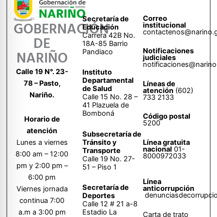
Correo
Secretaría de
GOBERNACIÓN
institucional
Educación
contactenos@narino.
Carrera 42B No.
DE
18A-85 Barrio
Notificaciones
Pandiaco
NARIÑO
judiciales
notificaciones@narino
Calle 19 N°. 23-
Instituto
Departamental
78 – Pasto,
Líneas de
de Salud
atención
(602)
Nariño.
Calle 15 No. 28 –
733 2133
41 Plazuela de
Bomboná
Código postal
Horario de
5200
atención
Subsecretaría de
Tránsito y
Lunes a viernes
Línea gratuita
nacional
01-
Transporte
8:00 am – 12:00
8000972033
Calle 19 No. 27-
pm y 2:00 pm –
51 – Piso 1
6:00 pm
Línea
Secretaría de
anticorrupción
Viernes jornada
denunciasdecorrupci
Deportes
continua 7:00
Calle 12 # 21 a-8
a.m a 3:00 pm
Estadio La
Carta de trato