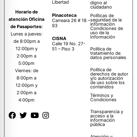
Libertad
digno al
ciudadano
Horario de
Pinacoteca
Políticas de
atención Oficina
seguridad de la
Carreara 26 # 18 –
información
93
de Pasaportes:
Condiciones de
uso de la
Lunes a jueves:
Información
CISNA
de 8:00pm a
Calle 19 No. 27-
12:00pm y
51 – Piso 3
Política de
tratamiento de
2:00pm a
datos personales
5:00pm
Política de
Viernes: de
derechos de autor
8:00pm a
y/o autorización
de uso sobre los
12:00pm y
contenidos
2:00pm a
Términos y
Condiciones
4:00pm
Transparencia y
acceso a la
información
pública
Atención y