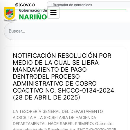
Ir
Search
al
contenido
Search
NOTIFICACIÓN RESOLUCIÓN POR
MEDIO DE LA CUAL SE LIBRA
MANDAMIENTO DE PAGO
DENTRODEL PROCESO
ADMINISTRATIVO DE COBRO
COACTIVO NO. SHCCC-0134-2024
(28 DE ABRIL DE 2025)
LA TESORERÍA GENERAL DEL DEPARTAMENTO
ADSCRITA A LA SECRETARIA DE HACIENDA
DEPARTAMENTAL HACE SABER: PRIMERO: Que este
despacho expidió Resolución No. SHCC-R-0079-2025