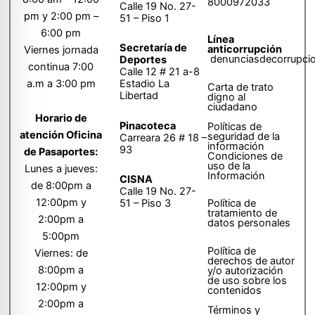
8000972033
Calle 19 No. 27-
pm y 2:00 pm –
51 – Piso 1
6:00 pm
Línea
Secretaría de
anticorrupción
Viernes jornada
denunciasdecorrupci
Deportes
continua 7:00
Calle 12 # 21 a-8
a.m a 3:00 pm
Estadio La
Carta de trato
Libertad
digno al
ciudadano
Horario de
Pinacoteca
Políticas de
atención Oficina
seguridad de la
Carreara 26 # 18 –
información
93
de Pasaportes:
Condiciones de
uso de la
Lunes a jueves:
Información
CISNA
de 8:00pm a
Calle 19 No. 27-
12:00pm y
51 – Piso 3
Política de
tratamiento de
2:00pm a
datos personales
5:00pm
Política de
Viernes: de
derechos de autor
8:00pm a
y/o autorización
de uso sobre los
12:00pm y
contenidos
2:00pm a
Términos y