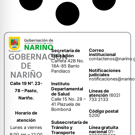
Correo
Secretaría de
GOBERNACIÓN
institucional
Educación
contactenos@narino.
Carrera 42B No.
DE
18A-85 Barrio
Notificaciones
Pandiaco
NARIÑO
judiciales
notificaciones@narino
Calle 19 N°. 23-
Instituto
Departamental
78 – Pasto,
Líneas de
de Salud
atención
(602)
Nariño.
Calle 15 No. 28 –
733 2133
41 Plazuela de
Bomboná
Código postal
Horario de
5200
atención
Subsecretaría de
Tránsito y
Lunes a viernes
Línea gratuita
nacional
01-
Transporte
8:00 am – 12:00