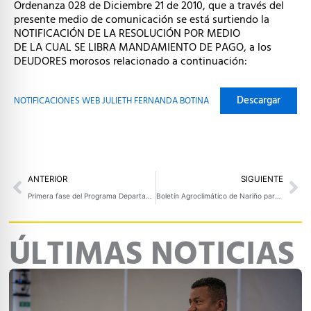
Ordenanza 028 de Diciembre 21 de 2010, que a través del
presente medio de comunicación se está surtiendo la
NOTIFICACIÓN DE LA RESOLUCIÓN POR MEDIO
DE LA CUAL SE LIBRA MANDAMIENTO DE PAGO, a los
DEUDORES morosos relacionado a continuación:
Descargar
NOTIFICACIONES WEB JULIETH FERNANDA BOTINA
Prev
Ne
ANTERIOR
SIGUIENTE
Primera fase del Programa Departamental de Estímulos 2026 destina $685 millones para festivales y eventos culturales en Nariño
Boletín Agroclimático de Nariño para mayo y junio de 2026
ÚLTIMAS NOTICIAS