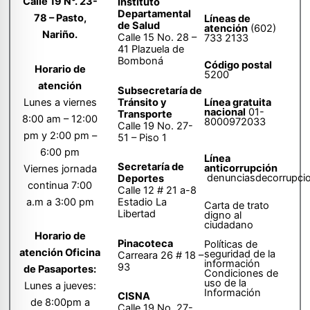
Calle 19 N°. 23-
Instituto
Departamental
78 – Pasto,
Líneas de
de Salud
atención
(602)
Nariño.
Calle 15 No. 28 –
733 2133
41 Plazuela de
Bomboná
Código postal
Horario de
5200
atención
Subsecretaría de
Tránsito y
Lunes a viernes
Línea gratuita
nacional
01-
Transporte
8:00 am – 12:00
8000972033
Calle 19 No. 27-
pm y 2:00 pm –
51 – Piso 1
6:00 pm
Línea
Secretaría de
anticorrupción
Viernes jornada
denunciasdecorrupci
Deportes
continua 7:00
Calle 12 # 21 a-8
a.m a 3:00 pm
Estadio La
Carta de trato
Libertad
digno al
ciudadano
Horario de
Pinacoteca
Políticas de
atención Oficina
seguridad de la
Carreara 26 # 18 –
información
93
de Pasaportes:
Condiciones de
uso de la
Lunes a jueves:
Información
CISNA
de 8:00pm a
Calle 19 No. 27-