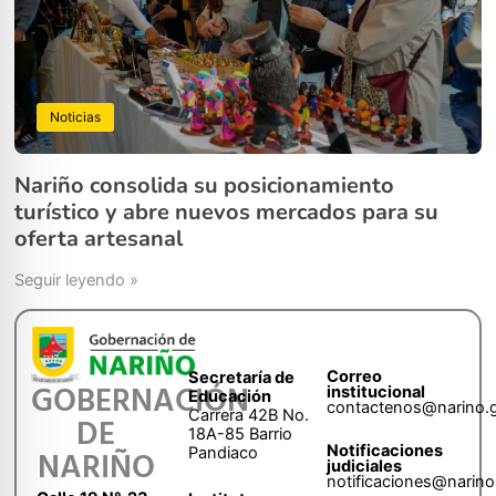
Noticias
Nariño consolida su posicionamiento
turístico y abre nuevos mercados para su
oferta artesanal
Seguir leyendo »
Correo
Secretaría de
GOBERNACIÓN
institucional
Educación
contactenos@narino.
Carrera 42B No.
DE
18A-85 Barrio
Notificaciones
Pandiaco
NARIÑO
judiciales
notificaciones@narino