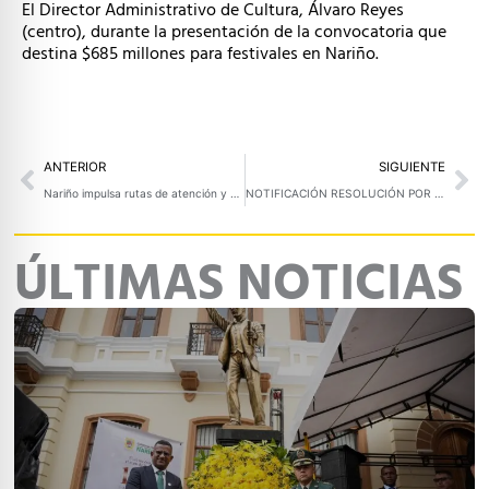
El Director Administrativo de Cultura, Álvaro Reyes
(centro), durante la presentación de la convocatoria que
destina $685 millones para festivales en Nariño.
Prev
Ne
ANTERIOR
SIGUIENTE
Nariño impulsa rutas de atención y protección con planes operativos aprobados en Tumaco
NOTIFICACIÓN RESOLUCIÓN POR MEDIO DE LA CUAL SE LIBRA MANDAMIENTO DE PAGO DENTRODEL PROCESO ADMINISTRATIVO DE COBRO COACTIVO NO. SHCCC-0134-2024 (28 DE ABRIL DE 2025)
ÚLTIMAS NOTICIAS