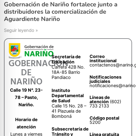
Gobernación de Nariño fortalece junto a
distribuidores la comercialización de
Aguardiente Nariño
Seguir leyendo »
Correo
Secretaría de
GOBERNACIÓN
institucional
Educación
contactenos@narino.
Carrera 42B No.
DE
18A-85 Barrio
Notificaciones
Pandiaco
NARIÑO
judiciales
notificaciones@narino
Calle 19 N°. 23-
Instituto
Departamental
78 – Pasto,
Líneas de
de Salud
atención
(602)
Nariño.
Calle 15 No. 28 –
733 2133
41 Plazuela de
Bomboná
Código postal
Horario de
5200
atención
Subsecretaría de
Tránsito y
Lunes a viernes
Línea gratuita