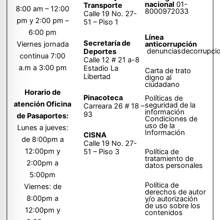
nacional
01-
Transporte
8:00 am – 12:00
8000972033
Calle 19 No. 27-
pm y 2:00 pm –
51 – Piso 1
6:00 pm
Línea
Secretaría de
anticorrupción
Viernes jornada
denunciasdecorrupci
Deportes
continua 7:00
Calle 12 # 21 a-8
a.m a 3:00 pm
Estadio La
Carta de trato
Libertad
digno al
ciudadano
Horario de
Pinacoteca
Políticas de
atención Oficina
seguridad de la
Carreara 26 # 18 –
información
93
de Pasaportes:
Condiciones de
uso de la
Lunes a jueves:
Información
CISNA
de 8:00pm a
Calle 19 No. 27-
12:00pm y
51 – Piso 3
Política de
tratamiento de
2:00pm a
datos personales
5:00pm
Política de
Viernes: de
derechos de autor
8:00pm a
y/o autorización
de uso sobre los
12:00pm y
contenidos